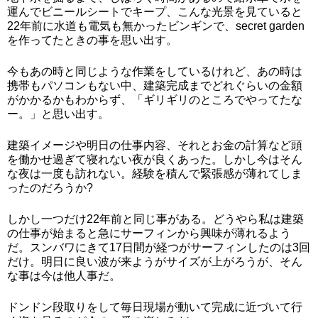
運んでビニールシートでキープ、こんな光景を見ていると
22年前に水道も電気も無かったビンギンで、secret garden
を作ってたときの事を思い出す。
今もあの時と同じような作業をしているけれど、あの時は
携帯もパソコンもない中、建築完成までどれぐらいの金額
がかかるかもわからず、「ギリギリのところでやってたな
ー。」と思い出す。
建築イメージや明日の仕事内容、それとお金の計算など頭
を働かせ過ぎて寝れない夜が良くあった。しかし今はそん
な夜は一度も訪れない。経験を積んで緊張感が薄れてしま
ったのだろうか?
しかし一つだけ22年前と同じ事がある。どうやら私は建築
の仕事が始まると急にサーフィンから興味が薄れるよう
だ。スンバワにきて17日間が経つがサーフィンしたのは3回
だけ。明日に良い波が来ようがサイズが上がろうが、そん
な事は今は他人事だ。
ドンドン段取りをして毎日現場が動いて完成に近づいて行