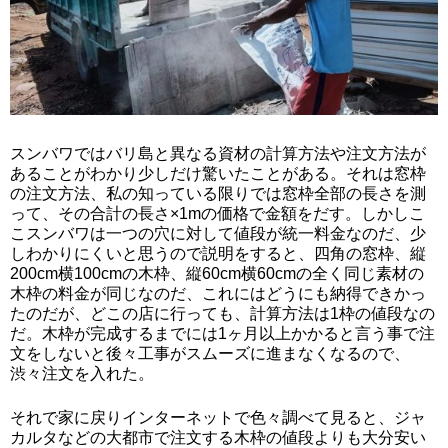
スンバワではバリ島と異なる資材の計算方法や注文方法が
あることがわかり少しだけ驚いたことがある。それは窓枠
の注文方法、私の知っている限りでは窓枠全部の長さを測
って、その合計の長さ×1mの価格で金額をだす。しかしこ
こスンバワは一つの穴に対して値段が統一料金なのだ、少
しわかりにくいと思うので説明をすると、四角の窓枠、縦
200cm横100cmの木枠、縦60cm横60cmの全く同じ素材の
木枠の料金が同じなのだ、これにはどうにも納得できかっ
たのだが、どこの店に行っても、計算方法は1枠の値段なの
だ。木枠が完成するまでには1ヶ月以上かかると言う事で注
文をしないと後々工事がスムーズに進まなくなるので、
渋々注文を入れた。
それで家に戻りインターネットで色々調べて見ると、ジャ
カルタなどの大都市で注文する木枠の値段よりも大分安い