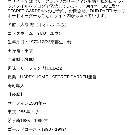
当サイトではバリ、スンバワのサーフィン事情と私の日々ライ
フスタイルをブログで発信しています。HAPPY HOME及び
SECRET GARDENへのご予約、お問合せ。DHD.PYZELサーフ
ボードオーダーもこちらサイト内から承っています。
名前：大原 遊（オオハラ ユウ）
ニックネーム：YUU（ユウ）
生年月日：1970/12/22京都生まれ
出身地：東京
血液型：AB型
趣味：サーフィン.登山.JAZZ
職業：HAPPY HOME SECRET GARDEN運営
寿司職人
【経歴】
サーフィン1984年～
東京1985年まで
茅ヶ崎1985～1990年
ゴールドコースト1990～1999年