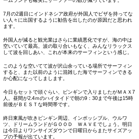
ームランドも確実にサーファーの数が減っています。
7月の2週目にインドネシア政府が外国人でビザを持ってな
い人々に出国するように勧告を出したのが原因だと思われ
ます。
外国人が減ると観光業はさらに業績悪化ですが、海の中は
空いていて最高。波の取り合いもなく、みんなリラックス
して波を回しあい、これが本来のサーフィンという感じ。
このような空いてて波が沢山余っている場所でサーフィン
すると、また以前のように混雑した海でサーフィンできる
か心配になってしまします。
今日もセットで頭ぐらい、ビンギンで入りましたがＭＡＸ7
人。昼間が2.4ｍのハイタイドで朝の9：30まで午後は15時
前後がＢＥＳＴな時間帯です。
終日東風が吹きビンギン周辺、インポッシブル、ウルワ
ツ、ドリームランドがＧＯＯＤ ＷＡＶＥでしょう。明日
は今日よりワンサイズダウンで日曜日からまたサイズアッ
プの予報が出ています。