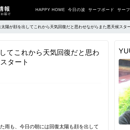
HAPPY HOME
今日の波
サーフボード
サー
は太陽が顔を出してこれから天気回復だと思わせながらまた悪天候スタ
Y
してこれから天気回復だと思わ
候スタート
た雨も、今日の朝には回復太陽も顔を出して