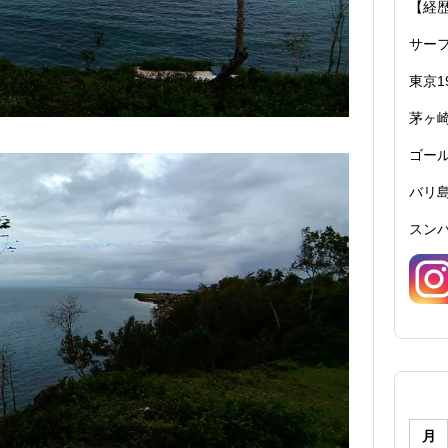
【経
サーフ
東京1
茅ヶ崎
ゴール
バリ島
スンバ
月