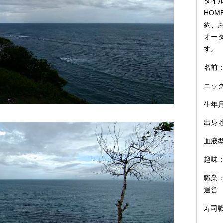
タイル
HOM
約、お
オー
す。
名前：
ニッ
生年月
出身
血液型
趣味：
職業：
運営
寿司