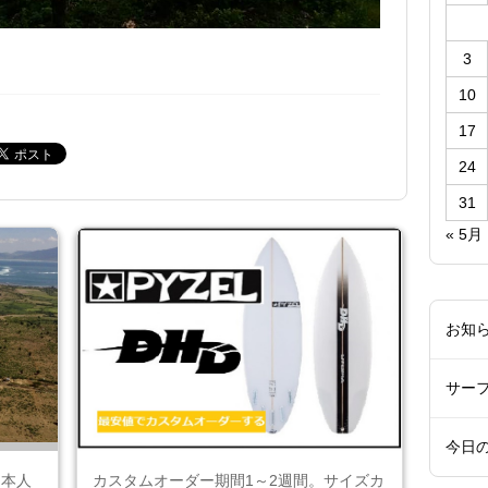
3
10
17
24
31
« 5月
お知
サー
今日
日本人
カスタムオーダー期間1～2週間。サイズカ