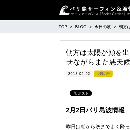
TOP
BLOG
今日の波
朝方
朝方は太陽が顔を出
せながらまた悪天
2018-02-02
今日の波
2月2日バリ島波情報
昨日は朝から晩までよく降っ