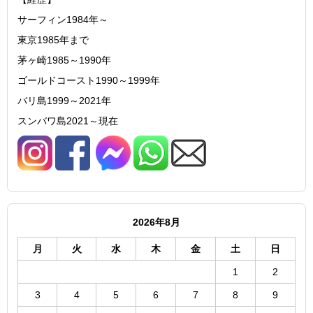
サーフィン1984年～
東京1985年まで
茅ヶ崎1985～1990年
ゴールドコースト1990～1999年
バリ島1999～2021年
スンバワ島2021～現在
2026年8月
月
火
水
木
金
土
日
1
2
3
4
5
6
7
8
9