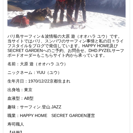
バリ島サーフィン＆波情報の大原 遊（オオハラ ユウ）です。
当サイトではバリ、スンバワのサーフィン事情と私の日々ライ
フスタイルをブログで発信しています。HAPPY HOME及び
SECRET GARDENへのご予約、お問合せ。DHD.PYZELサーフ
ボードオーダーもこちらサイト内から承っています。
名前：大原 遊（オオハラ ユウ）
ニックネーム：YUU（ユウ）
生年月日：1970/12/22京都生まれ
出身地：東京
血液型：AB型
趣味：サーフィン.登山.JAZZ
職業：HAPPY HOME SECRET GARDEN運営
寿司職人
【経歴】