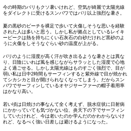
今の時期のバリもクソ暑いけれど、空気が綺麗で太陽光線
をダイレクトに受けるスンバワではバリ以上強烈な暑さ。
夏の黒砂のビーチを裸足で歩いて火傷しそうな思いを経験
された人は多いと思う。しかし私が拠点としているレイキ
ーピークは熱を持ちにくい石灰石の白砂だけれど黒砂のよ
うに火傷をしそうなぐらい砂の温度が上がる。
バリのように湿度が高く汗が吹き出るような暑さとは異な
り、日陰にいれば風を感じながらサラッとした湿度で心地
よく過ごせる。しかし太陽光線はものすごく強烈で、目が
弱い私は日中2時間もサーフィンすると紫外線で目が焼かれ
てシカシカと目が開けられなくなってしまう。だからスン
バワでサーフィンしているオヤジサーファーの帽子着用率
はかなり高い。
若い頃は日焼けの事なんて全く考えず、脱水症状に日射病
にかかっていても気づかない位、炎天下の下でサーフィン
していたけれど、今は老いたのか学んだのかわからないけ
れど、なるべく強い日差しは避けるようになった。