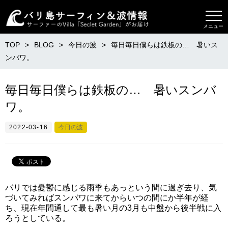
メニュー
TOP
BLOG
今日の波
毎日毎日僕らは鉄板の… 暑いス
ンバワ。
毎日毎日僕らは鉄板の… 暑いスンバ
ワ。
2022-03-16
今日の波
バリでは憂鬱に感じる雨季もあっという間に過ぎ去り、気
づいてみればスンバワに来てからいつの間にか半年が経
ち、現在年間通して最も暑い月の3月も中盤から後半戦に入
ろうとしている。