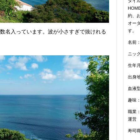
タイル
HOM
約、お
オー
す。
数名入っています。波が小さすぎで抜けれる
名前：
ニッ
生年月
出身
血液型
趣味：
職業：
運営
寿司