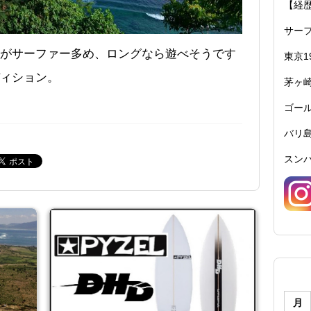
【経
サーフ
がサーファー多め、ロングなら遊べそうです
東京1
ィション。
茅ヶ崎
ゴール
バリ島
スンバ
月