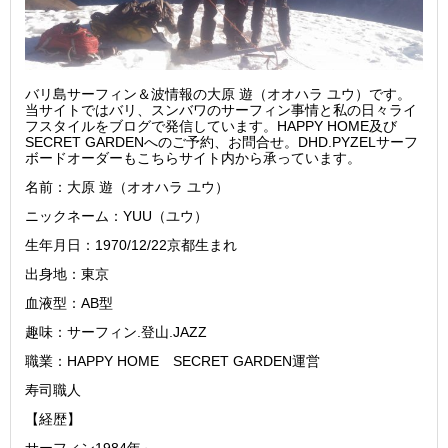
バリ島サーフィン＆波情報の大原 遊（オオハラ ユウ）です。
当サイトではバリ、スンバワのサーフィン事情と私の日々ライ
フスタイルをブログで発信しています。HAPPY HOME及び
SECRET GARDENへのご予約、お問合せ。DHD.PYZELサーフ
ボードオーダーもこちらサイト内から承っています。
名前：大原 遊（オオハラ ユウ）
ニックネーム：YUU（ユウ）
生年月日：1970/12/22京都生まれ
出身地：東京
血液型：AB型
趣味：サーフィン.登山.JAZZ
職業：HAPPY HOME SECRET GARDEN運営
寿司職人
【経歴】
サーフィン1984年～