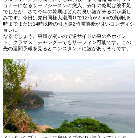
ョアーになるサーフシーズンに突入、去年の乾期は波不足
でしたが、さて今年の乾期はどんな良い波が来るのか楽し
みです。今日は先日同様大潮周りで12時が2.5mの満潮朝8
時までまたは14時以降の引き際2時間前後が良いコンディシ
ョンに
なるでしょう。東風が弱いので逆サイドの東の各ポイン
ト、クラマス、チャングーでもサーフィン可能です。この
先の週間予報を見るとコンスタントに波がありそうです。
インポッシブル：たまに肩サイズの良い波入っています。