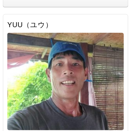
YUU（ユウ）