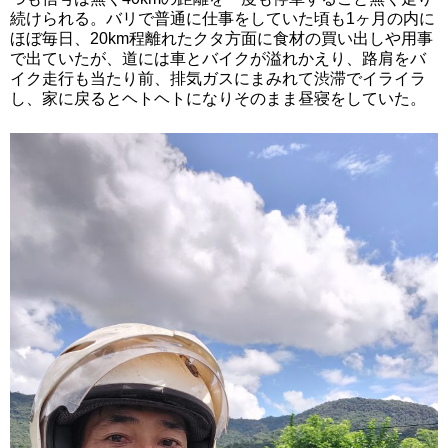
続けられる。バリで普通に仕事をしていた頃も1ヶ月の内に
ほぼ毎日、20km程離れたクタ方面に食材の買い出しや用事
で出ていたが、道には車とバイクが溢れかえり、路肩をバ
イク走行も当たり前、排気ガスにまみれて渋滞でイライラ
し、家に戻るとヘトヘトになりそのまま昼寝をしていた。