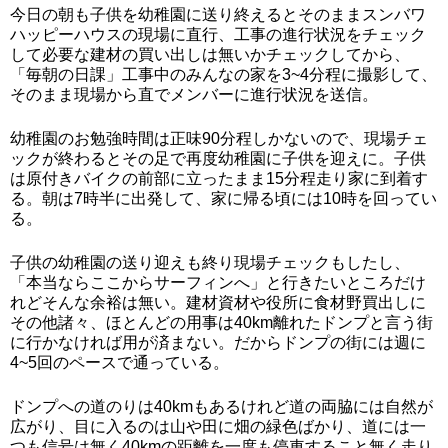
今日の朝も子供を幼稚園に送り終えるとそのままスンバワ
ハッピーハウスの現場に直行、工事の進行状況をチェック
して必要な建材の買い出しは無いかチェックしてから、
「毎朝の日課」工事中のみんなの家を3~4分程に撮影して、
そのまま現場から直でメンバーに進行状況を送信。
幼稚園のお勉強時間は正味90分程しかないので、現場チェ
ックが終わるとその足で再度幼稚園に子供を迎えに。子供
は原付きバイクの前部に立ったまま15分程走り家に到着す
る。朝は7時半に出発して、家に帰る頃には10時を回ってい
る。
子供の幼稚園の送り迎えも終り現場チェックもしたし、
「本当ならここからサーフィンへ」と行きたいところだけ
れどそんな余裕は無い。建材資材や役所に食材野買出しに
その他諸々、ほとんどの用事は40km離れたドンプと言う街
に行かなければ用が済まない。だからドンプの街には週に
4~5回のペースで通っている。
ドンプへの道のりは40kmもあるけれど道の両脇には自然が
広がり、目に入るのは山や田に畑の緑色ばかり、道には一
つも信号は無く40kmの距離を一度も停車すること無く走り