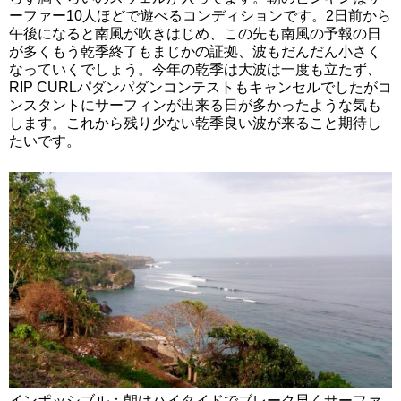
ーファー10人ほどで遊べるコンディションです。2日前から
午後になると南風が吹きはじめ、この先も南風の予報の日
が多くもう乾季終了もまじかの証拠、波もだんだん小さく
なっていくでしょう。今年の乾季は大波は一度も立たず、
RIP CURLパダンパダンコンテストもキャンセルでしたがコ
ンスタントにサーフィンが出来る日が多かったような気も
します。これから残り少ない乾季良い波が来ること期待し
たいです。
インポッシブル：朝はハイタイドでブレーク早くサーファ