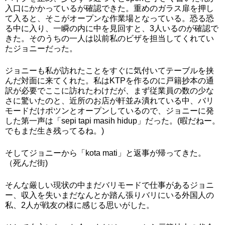
入口にかかっているが確認できた。重めのガラス扉を押し
て入ると、そこがオープンな作業場となっている。恐る恐
る中に入り、一瞬の内に中を見回すと、3人いるのが確認で
きた。そのうちの一人は以前私のビザを担当してくれてい
たジョニーだった。
ジョニーも私が訪れたことをすぐに気付いてテーブルを挟
んだ対面に来てくれた。私はKTPを作るのに戸籍抄本の通
訳が必要でここに訪れたわけだが、まず従業員の数の少な
さに驚いたのと、近所のお店が軒並み潰れている中、バリ
モードだけポツンとオープンしているので、ジョニーに発
した第一声は「sepi tapi masih hidup」だった。(暇だねー。
でもまだ生き残ってるね。)
そしてジョニーから「kota mati」と返事が帰ってきた。
（死んだ街)
そんな厳しい現状の中まだバリモードで仕事があるジョニ
ー、収入を失いまだなんとか踏ん張りバリにいる外国人の
私、2人が戦友の様に感じる思いがした。