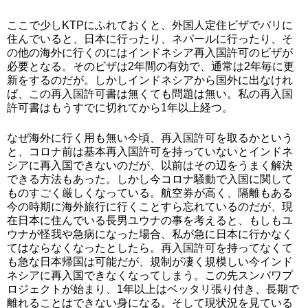
ここで少しKTPにふれておくと、外国人定住ビザでバリに
住んでいると、日本に行ったり、ネパールに行ったり、そ
の他の海外に行くのにはインドネシア再入国許可のビザが
必要となる。そのビザは2年間の有効で、通常は2年毎に更
新をするのだが。しかしインドネシアから国外に出なけれ
ば、この再入国許可書は無くても問題は無い。私の再入国
許可書はもうすでに切れてから1年以上経つ。
なぜ海外に行く用も無い今頃、再入国許可を取るかという
と、コロナ前は基本再入国許可を持っていないとインドネ
シアに再入国できないのだが、以前はその辺をうまく解決
できる方法もあった。しかし今コロナ騒動で入国に関して
ものすごく厳しくなっている。航空券が高く、隔離もある
今の時期に海外旅行に行くことすら忘れているのだが、現
在日本に住んでいる長男ユウナの事を考えると、もしもユ
ウナが怪我や急病になった場合、私が急に日本に行かなく
てはならなくなったとしたら。再入国許可を持ってなくて
も急な日本帰国は可能だが、規制が凄く規模しい今インド
ネシアに再入国できなくなってしまう。この先スンバワプ
ロジェクトが始まり、1年以上はベッタリ張り付き、長期で
離れることはできない身になる。そして現状況を見ている