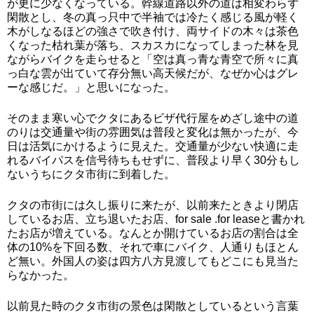
が更に少なくなっている。幹線道路以外の道は相変わらず
閑散とし、冬の真っ只中で半袖では冷たく感じる風が軽く
木がしなるほどの強さで吹き付け、両サイドの木々は茶色
くなった枯れ葉が落ち、スカスカになってしまった林を見
ながらバイクを走らせると「空は真っ青な青空で所々に真
っ白な雲が出ていて存分無い高天候だが、なぜか心はグレ
ーな感じだ。」と思いになった。
そのまま寒い心でクタにあるビザ代行屋をめざし途中の道
のりは交通量や街の雰囲気は普段と変化は無かったが、今
日は活気にかけるように見えた。交通量が少ない快適に走
れるバイパスを信号待ちもせずに、普段より早く30分もし
ないうちにクタ市街に到着した。
クタの市街には久し振りに来たが、以前来たときより閉店
しているお店、立ち退いたお店、for sale .for leaseと書かれ
たお店が増えている。なんとか開けているお店の割合は全
体の10%を下回る数、それで車にバイク、人通りもほとん
ど無い。外国人の姿は四方八方見渡してもどこにも見当た
らなかった。
以前見た時のクタ市街の景色は閑散としているという言葉