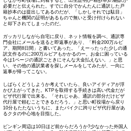
しながら町役場に到着すると、出生証明(戸籍抄本)の翻訳が
必要だと伝えられた。すでに自分でかんたんに通訳した戸
籍抄本のは提出してあるのだが、「しかしそれでは駄目」
ちゃんと機関の証明があるもので無いと受け付けられない
と却下されてしまったのだ。
ガッカリしながら自宅に戻り、ネット情報を調べ、通訳専
門会社にメールを送ると即返事があり、「料金200万ルピ
ア、期間8日間」と書いてあった。「えーったった少しの通
訳文作るのに200万ルピアもかかるのー。お金に困っている
今は1ページの通訳ごときにそんな大金払えない。」と思
い、その他の通訳業者を探しメールをしてみたが、一向に
返事が帰ってこない。
しばらくどうしようか考えていたら、良いアイディアが浮
かび上がってきた。KTPを取得する手続きは高い代金だが
ビザ代行屋で出来る。「それじゃあ、通訳の部分だけビザ
代行屋で頼むことできるだろう。」と思い町役場から戻り
10分もたたないうちに、またバイクに跨りビザ代行屋があ
るクタの中心地を目指した。
ビンギン周辺は10日ほど前からだろうか?少なかった外国人