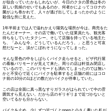
が似合っていたかもしれないが、今日のクタの景色は冬の
寂しい気候のせいでもあるのか、何者かによってコロナの
菌がぶち巻かれて、人々が逃げ出してしまったかのように
殺伐な所に見えた。
1年半前までは人で溢れかえり陽気な場所が今は。商売をた
たんだオーナー、その店で働いていた従業員たち、観光客
待ちをしていたタクシー、そして店舗を持っている地主た
ち、「みんな今、どうしているんだろう。」と思うと可哀
想だなーと、涙がこぼれそうになってしまった。
そんな景色の中をしばらくバイク走らせると、ビザ代行屋
の看板バリモードが見えて来た。周りの店は軒並み閉店し
ているので、このバリモードも潰れてしまったのでは無い
かと不安心で近くにバイクを駐車すると店舗の前にはコロ
ナ前の10分の1ほどの数だがバイクが停車していた。
この店は全面に真っ黒なすりガラスがはられていて中の雰
囲気すら見えない。だから店のギリギリまで近づかないと
空いてるかも分からない。
バイクを止め、少しずつ近づくとopenと小さく書いた札が