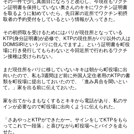
その一件で少し真面目になろうと改心し、今現在もワクチ
ン証明書を保持していない奥さんのキキにワクチン証明書
を取るように勧めていたら、先日家の近所でワクチン初摂
取者の予約受付をしているという情報が入ってきた。
その初摂取を受けるためにはバリが現住所となっている
KTP(身分証明書)が必修で、KTPの現住所がバリ以外の人は
DOMISIRIというバリに住んでますよ。という証明書を町役
場に行き発行してもらわないと今回近所で行われるワクチ
ン接種は受けられない。
まだ現住所をバリに移していないキキは朝から町役場に出
向いたので、私も3週間ほど前に外国人定住者用のKTPの書
類を町役場に提出しておいたので、「進み具合を聞いとい
て。」家を出る前に伝えておいた。
家を出てからまもなくするとキキから電話があり、私のサ
インが必要なので町役場に出向くように伝えられた。
「さあやっとKTPができたかー。サインをしてKTPをもら
ってこれで一段落」と喜びながら町役場へとバイクを走ら
せた。