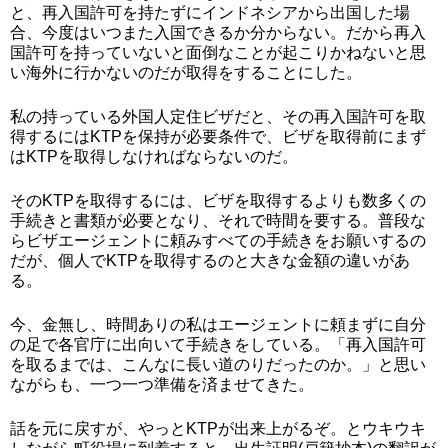
と、再入国許可を持たずにインドネシアから出国した場
合、今度はいつまた入国できるか分からない。だから再入
国許可を持っていないと面倒なことが起こりかねないと思
い海外に行かないのだが取得をすることにした。
私の持っている外国人定住ビザだと、その再入国許可を取
得するにはKTPを保持が必要条件で、ビザを取得前にまず
はKTPを取得しなければならないのだ。
そのKTPを取得するには、ビザを取得するよりも数多くの
手続きと書類が必要となり、それで時間を要する。普段な
らビザエージェントに頼みすべての手続きをお願いするの
だが、個人でKTPを取得するのと大きな金額の違いがあ
る。
今、金無し、時間ありの私はエージェントに頼まずに自分
の足で各官庁に出向いて手続きをしている。「再入国許可
を取るまでは、こんなに長い道のりだったのか。」と思い
ながらも、一つ一つ準備を済ませてきた。
話を元に戻すが、やっとKTPが出来上がるぞ。とウキウキ