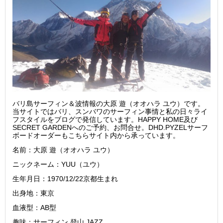
バリ島サーフィン＆波情報の大原 遊（オオハラ ユウ）です。
当サイトではバリ、スンバワのサーフィン事情と私の日々ライ
フスタイルをブログで発信しています。HAPPY HOME及び
SECRET GARDENへのご予約、お問合せ。DHD.PYZELサーフ
ボードオーダーもこちらサイト内から承っています。
名前：大原 遊（オオハラ ユウ）
ニックネーム：YUU（ユウ）
生年月日：1970/12/22京都生まれ
出身地：東京
血液型：AB型
趣味：サーフィン.登山.JAZZ