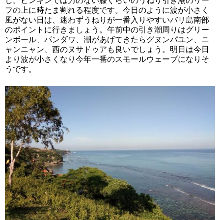
し。ビンギンでは力のない膝ぐらいのうねり引き潮のリー
フの上に時たま割れる程度です。今日のように波が小さく
風がない日は、迷わずうねりが一番入りやすいバリ島南部
のポイントに行きましょう。午前中の引き潮周りはグリー
ンボール、パンダワ、潮があげてきたらグヌンパユン、ニ
ャンニャン、西のヌサドゥアも良いでしょう。明日は今日
より波が小さくなり今年一番のスモールウェーブになりそ
うです。