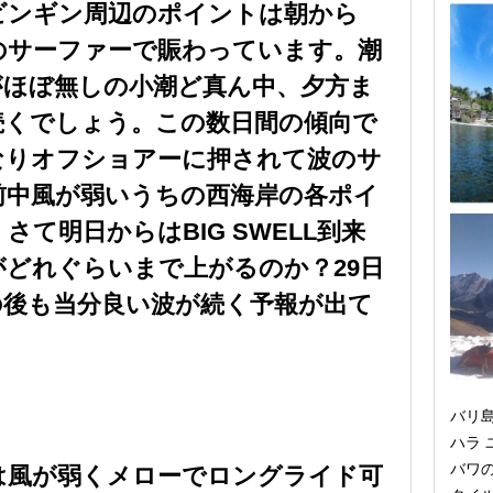
ビンギン周辺のポイントは朝から
多くのサーファーで賑わっています。潮
がほぼ無しの小潮ど真ん中、夕方ま
続くでしょう。この数日間の傾向で
なりオフショアーに押されて波のサ
前中風が弱いうちの西海岸の各ポイ
て明日からはBIG SWELL到来
どれぐらいまで上がるのか？29日
その後も当分良い波が続く予報が出て
バリ
ハラ
バワ
は風が弱くメローでロングライド可