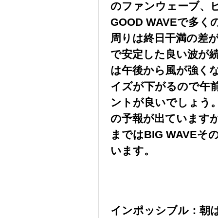
のファンウェーブ、
GOOD WAVEで
周りは終日干満の差
で安定した良い波が
は午後から風が強く
イズが下がるので午
ントが良いでしょう。さ
の予報が出ていますが
まではBIG WAVE
います。
インポッシブル：朝