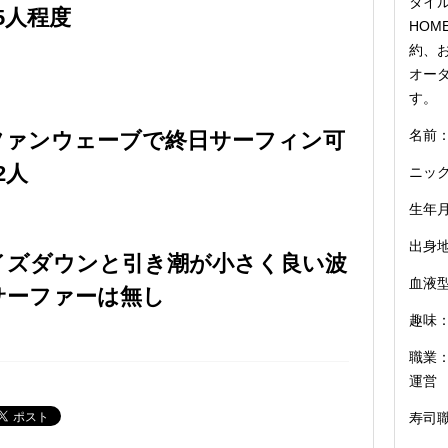
タイル
5人程度
HOM
約、お
オー
す。
名前：
ファンウェーブで終日サーフィン可
2人
ニッ
生年月
出身
イズダウンと引き潮が小さく良い波
血液型
サーファーは無し
趣味：
職業：
運営
寿司