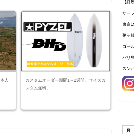
【経
サーフ
東京1
茅ヶ崎
ゴール
バリ島
スンバ
日本人
カスタムオーダー期間1～2週間。サイズカ
スタム無料。
月