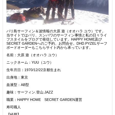
バリ島サーフィン＆波情報の大原 遊（オオハラ ユウ）です。
当サイトではバリ、スンバワのサーフィン事情と私の日々ライ
フスタイルをブログで発信しています。HAPPY HOME及び
SECRET GARDENへのご予約、お問合せ。DHD.PYZELサーフ
ボードオーダーもこちらサイト内から承っています。
名前：大原 遊（オオハラ ユウ）
ニックネーム：YUU（ユウ）
生年月日：1970/12/22京都生まれ
出身地：東京
血液型：AB型
趣味：サーフィン.登山.JAZZ
職業：HAPPY HOME SECRET GARDEN運営
寿司職人
【経歴】