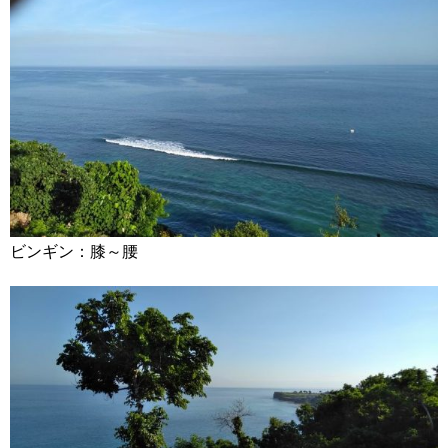
ビンギン：膝～腰