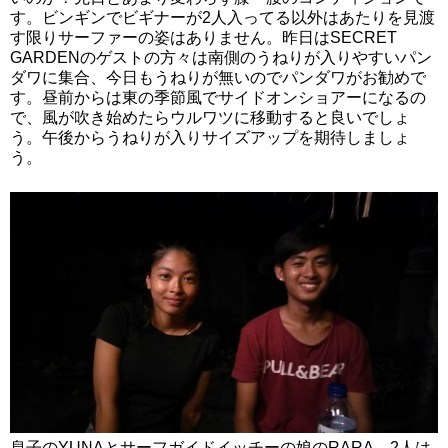
す。ビンギンでビギナーが2人入ってる以外はあたりを見渡
す限りサーファーの姿はありません。昨日はSECRET
GARDENのゲストの方々は南側のうねりが入りやすいパン
ダワに集合、今日もうねりが無いのでパンダワがお勧めで
す。昼前からは東の季節風でサイドオンショアーになるの
で、風が吹き始めたらウルワツに移動すると良いでしょ
う。午後からうねりが入りサイズアップを期待しましょ
う。
息子のYUNAとサーフガイドイッチーの娘のRARA、2人は