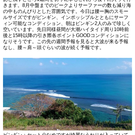
きます。8月中盤までのピークよりサーファーの数も減り海
の中ものんびりとした雰囲気です。今日は腰ー胸のスモー
ルサイズですがビンギン、インポッシブルとともにサーフ
ィン可能なコンディション、朝はビンギン2人のみで珍しく
空いています。先日同様昼間が大潮ハイタイド周り10時前
後と15時以降の引き際各ポイントGOODコンディションに
なりそうです。この先の週間予報を見ると大波が来る予報
なし、腰～肩～頭ぐらいの波が続く予報です。
ビンギン：セット少なめですが綺麗なうねりが入っていて