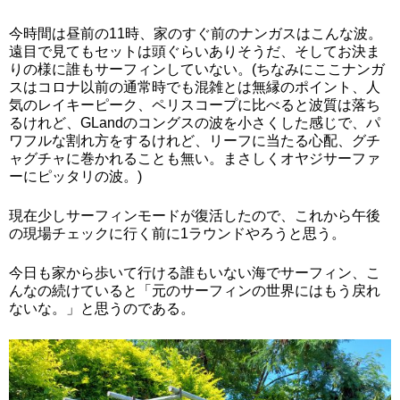
今時間は昼前の11時、家のすぐ前のナンガスはこんな波。
遠目で見てもセットは頭ぐらいありそうだ、そしてお決ま
りの様に誰もサーフィンしていない。(ちなみにここナンガ
スはコロナ以前の通常時でも混雑とは無縁のポイント、人
気のレイキーピーク、ペリスコープに比べると波質は落ち
るけれど、GLandのコングスの波を小さくした感じで、パ
ワフルな割れ方をするけれど、リーフに当たる心配、グチ
ャグチャに巻かれることも無い。まさしくオヤジサーファ
ーにピッタリの波。)
現在少しサーフィンモードが復活したので、これから午後
の現場チェックに行く前に1ラウンドやろうと思う。
今日も家から歩いて行ける誰もいない海でサーフィン、こ
んなの続けていると「元のサーフィンの世界にはもう戻れ
ないな。」と思うのである。