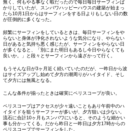
無く、何もやる事なく暇だったので毎日毎日サーフィンば
かりしていたが、スンバワハッピーハウスの建築が始まっ
たら10月1日からはサーフィンをする日よりもしない日の数
が圧倒的に多くなった。
頻繁にサーフィンをしているときは、毎日サーフィンをや
らないと身体が浄化されないような気分になり、やらない
日があると気持ち悪く感じたが、サーフィンをやらない日
が多くなると、「別にまた明日もあるし今日やらなくても
良いか。」と段々とサーフィンから遠ざかって行く。
もうそんな日が3ヶ月近く続いていたのだが、一昨日から波
はサイズアップし始めて夕方の潮周りがハイタイド、そし
て夕方には無風となる。
こんな条件が揃ったときは確実にペリスコープが良い。
ペリスコープはアクセスが少々遠いこともあり午前中のハ
イタイドを狙うサーファーが多いが、夕方狙いは少ない。
流石に合計10ヶ月もスンバワにいると、そのような細かい
事も分かってくる。だから昨日と一昨日は夕方17時からの
ペリスコープでサーフィンをした。