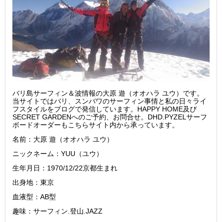
バリ島サーフィン＆波情報の大原 遊（オオハラ ユウ）です。
当サイトではバリ、スンバワのサーフィン事情と私の日々ライ
フスタイルをブログで発信しています。HAPPY HOME及び
SECRET GARDENへのご予約、お問合せ。DHD.PYZELサーフ
ボードオーダーもこちらサイト内から承っています。
名前：大原 遊（オオハラ ユウ）
ニックネーム：YUU（ユウ）
生年月日：1970/12/22京都生まれ
出身地：東京
血液型：AB型
趣味：サーフィン.登山.JAZZ