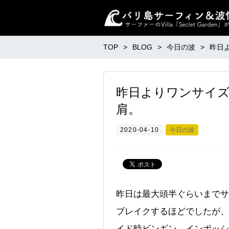
TOP
BLOG
今日の波
昨日
昨日よりワンサイ
肩。
2020-04-10
今日の波
昨日は最大頭半ぐらいまでサ
ブレイクするほどでしたが、
イド時ビンギン、インポッシ