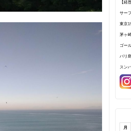
【経
サーフ
東京1
茅ヶ崎
ゴール
バリ島
スンバ
月