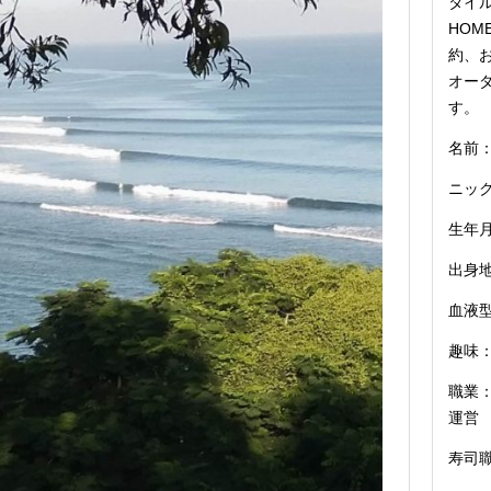
タイル
HOM
約、お
オー
す。
名前：
ニッ
生年月
出身
血液型
趣味：
職業：
運営
寿司