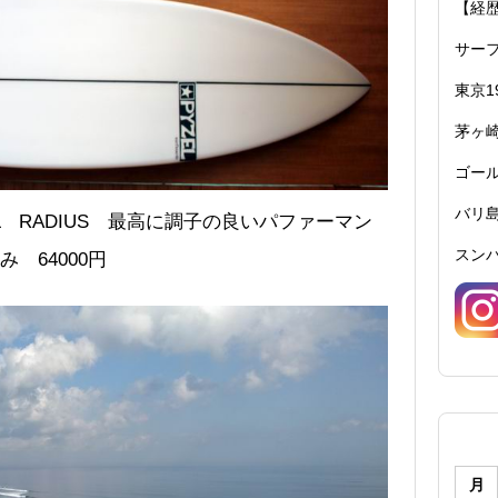
【経
サーフ
東京1
茅ヶ崎
ゴール
バリ島
L RADIUS 最高に調子の良いパファーマン
スンバ
 64000円
月