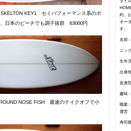
タイル
HOM
KELTON KEY1 セミパフォーマンス系のボ
約、お
オー
、日本のビーチでも調子抜群 63000円
す。
名前：
ニッ
生年月
出身
血液型
趣味：
OUND NOSE FISH 最速のテイクオフで小
職業：
運営
寿司