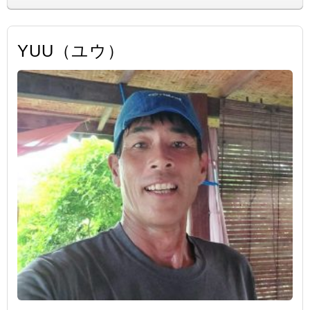
YUU（ユウ）