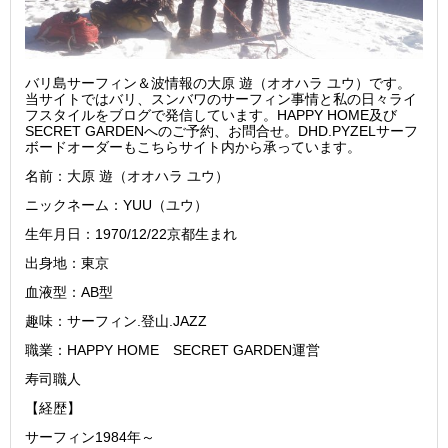
バリ島サーフィン＆波情報の大原 遊（オオハラ ユウ）です。
当サイトではバリ、スンバワのサーフィン事情と私の日々ライ
フスタイルをブログで発信しています。HAPPY HOME及び
SECRET GARDENへのご予約、お問合せ。DHD.PYZELサーフ
ボードオーダーもこちらサイト内から承っています。
名前：大原 遊（オオハラ ユウ）
ニックネーム：YUU（ユウ）
生年月日：1970/12/22京都生まれ
出身地：東京
血液型：AB型
趣味：サーフィン.登山.JAZZ
職業：HAPPY HOME SECRET GARDEN運営
寿司職人
【経歴】
サーフィン1984年～