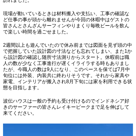
訪れました。
現場が動いているときは材料搬入や支払い、工事の確認な
ど仕事の事が頭から離れませんが今回の休暇中はゲストの
皆さんとさんざんサーフィンやりまくり毎晩ビールを飲ん
で楽しい時間を過ごせました。
2週間以上も遊んでいたので休み前までは図面を見ず頭の中
で把握していた設計図の寸法なども忘れてしまい、また1か
ら設計図の確認し随所寸法測りからスタート。休暇前は職
人の数が少なく工事進行が遅くイライラする時もありまし
たが、今職人の数は9人になり、このペースを保てば7月中
旬位には外装、内装共に終わりそうです。それから家具や
家電、インテリアが搬入され8月下旬には家を利用できる状
態を目指します。
波伝ハウスは一般の予約も受け付けるのでインドネシア好
きのサーファーの皆さんレイキーピークまで足を伸ばして
来てください。